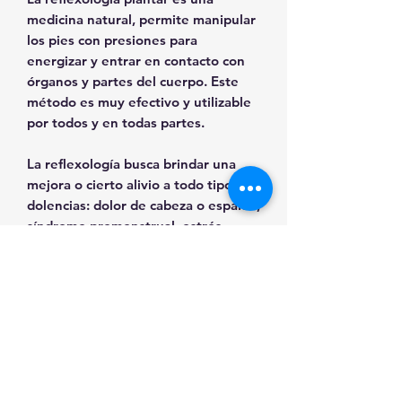
medicina natural, permite manipular
los pies con presiones para
energizar y entrar en contacto con
órganos y partes del cuerpo. Este
método es muy efectivo y utilizable
por todos y en todas partes.
La reflexología busca brindar una
mejora o cierto alivio a todo tipo de
dolencias: dolor de cabeza o espalda,
síndrome premenstrual, estrés,
trastornos respiratorios, esclerosis
múltiple, efectos indeseables de la
quimioterapia, etc.
En el caso de este entrenamiento, la
reflexología busca mejorar un
estado de estrés.
Los puntos
seleccionados tienen una estrecha