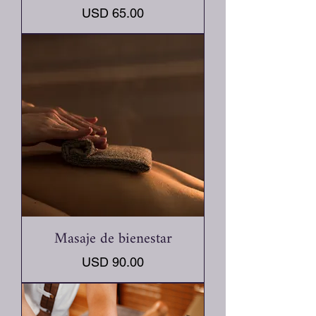
Precio
USD 65.00
Masaje de bienestar
Precio
USD 90.00